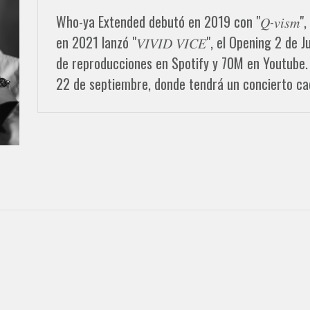
Who-ya Extended debutó en 2019 con "𝑄-𝑣𝑖𝑠𝑚
en 2021 lanzó "𝑉𝐼𝑉𝐼𝐷 𝑉𝐼𝐶𝐸", el Opening 2 
de reproducciones en Spotify y 70M en Youtube.
22 de septiembre, donde tendrá un concierto ca