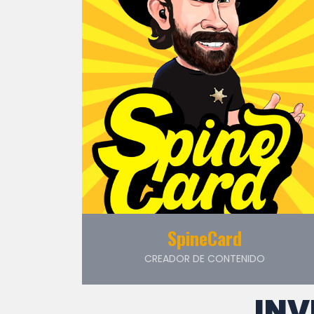
SpineCard
CREADOR DE CONTENIDO
INV