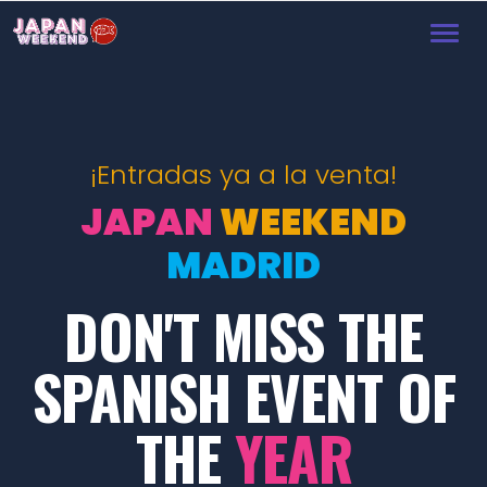
Toggl
navig
¡Entradas ya a la venta!
JAPAN
WEEKEND
MADRID
DON'T MISS THE
SPANISH EVENT OF
THE
YEAR