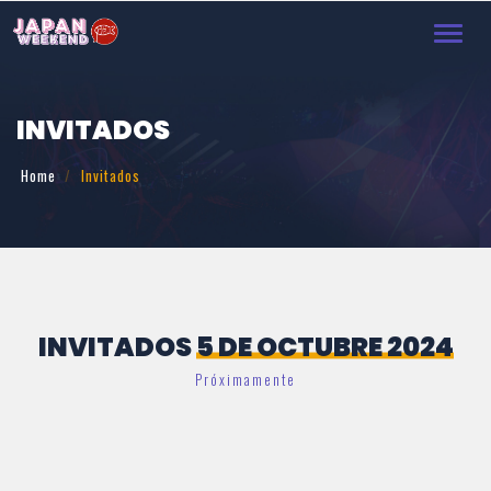
Toggl
navig
INVITADOS
Home
Invitados
INVITADOS
5 DE OCTUBRE 2024
Próximamente