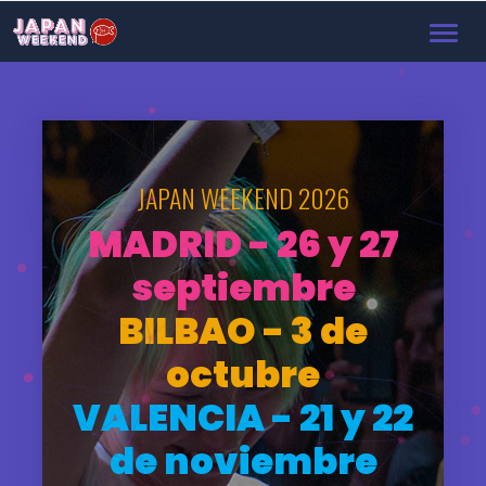
Toggl
navig
JAPAN WEEKEND 2026
MADRID - 26 y 27
septiembre
BILBAO - 3 de
octubre
VALENCIA - 21 y 22
de noviembre